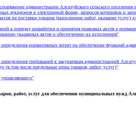
аспоряжение администрации Алгатуйского сельского поселения о
ных аукционов в электронной форме, запросов котировок и зап
актов на поставки товаров (выполнение работ, оказание услуг) 
аний к порядку разработки и принятия правовых актов о нормиро
ржанию указанных актов и обеспечению их исполнения"
л определения нормативных затрат на обеспечение функций адм
л определения требований к закупаемым администрацией Алгату
г (в том числе предельные цены товаров, работ, услуг)"
о управляющего"
ов, работ, услуг для обеспечения муниципальных нужд Алга