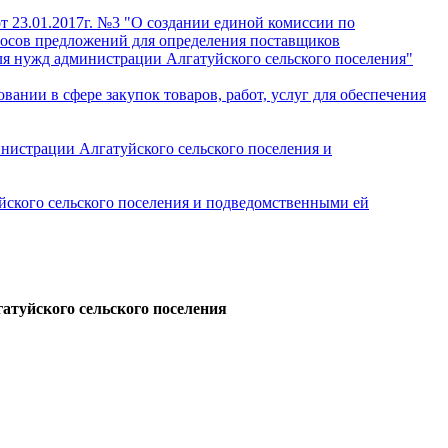
т 23.01.2017г. №3 "О создании единой комиссии по
росов предложений для определения поставщиков
для нужд администрации Алгатуйского сельского поселения"
вании в сфере закупок товаров, работ, услуг для обеспечения
инистрации Алгатуйского сельского поселения и
йского сельского поселения и подведомственными ей
туйского сельского поселения